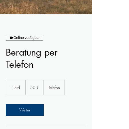
Online verfügbar
Beratung per
Telefon
50
Euro
1 Std.
1
50 €
Telefon
S
t
d
Weiter