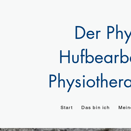
Der Phy
Hufbearb
Physiother
Start
Das bin ich
Mein