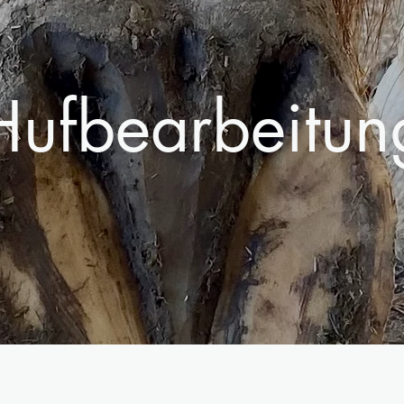
H
ufbearbeitun