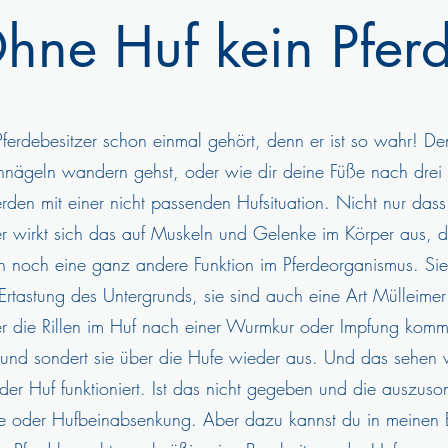
hne Huf kein Pferd
Pferdebesitzer schon einmal gehört, denn er ist so wahr! De
nägeln wandern gehst, oder wie dir deine Füße nach drei S
den mit einer nicht passenden Hufsituation. Nicht nur das
 wirkt sich das auf Muskeln und Gelenke im Körper aus, de
noch eine ganz andere Funktion im Pferdeorganismus. Sie s
tastung des Untergrunds, sie sind auch eine Art Mülleimer 
r die Rillen im Huf nach einer Wurmkur oder Impfung kom
ll und sondert sie über die Hufe wieder aus. Und das sehen 
der Huf funktioniert. Ist das nicht gegeben und die auszuson
he oder Hufbeinabsenkung. Aber dazu kannst du in meinen 